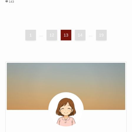
143
1
...
12
13
14
...
19