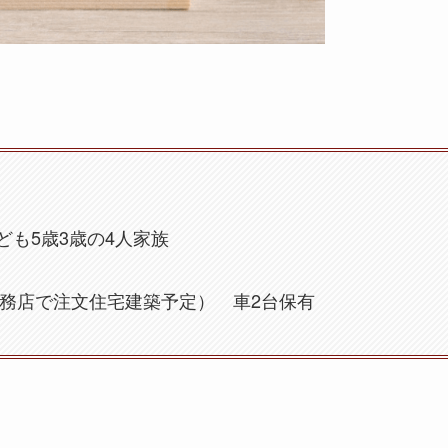
も5歳3歳の4人家族
工務店で注文住宅建築予定） 車2台保有