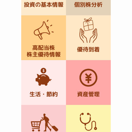
く
っ
ら