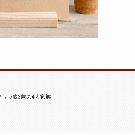
も5歳3歳の4人家族