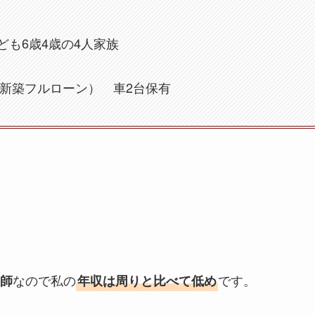
も6歳4歳の4人家族
で新築フルローン） 車2台保有
なので私の
です。
師
年収は周りと比べて低め