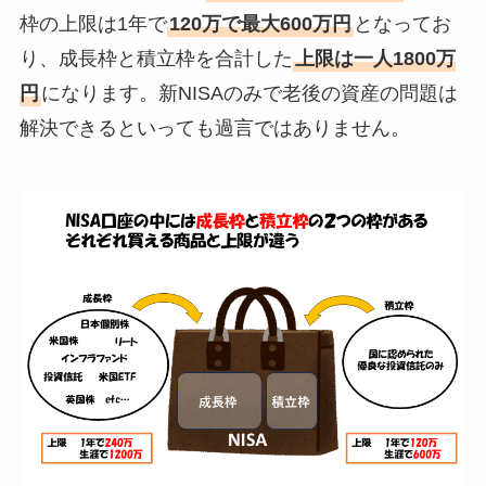
枠の上限は1年で
120万で最大600万円
となってお
り、成長枠と積立枠を合計した
上限は一人1800万
円
になります。新NISAのみで老後の資産の問題は
解決できるといっても過言ではありません。