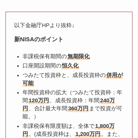
以下金融庁HPより抜粋↓
新NISAのポイント
非課税保有期間の
無期限化
口座開設期間の
恒久化
つみたて投資枠と、成長投資枠の
併用が
可能
年間投資枠の拡大（つみたて投資枠：年
間
120万円
、成長投資枠：年間
240万
円
、合計最大年間
360万円
まで投資が可
能。）
非課税保有限度額は、全体で
1,800万
円
。(成長投資枠は、
1,200万円
。また、