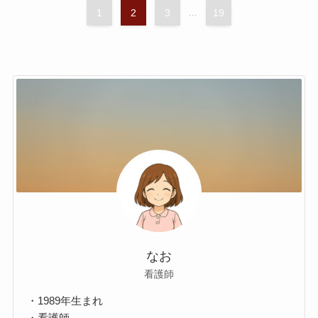
1
2
3
...
19
なお
看護師
・1989年生まれ
・看護師