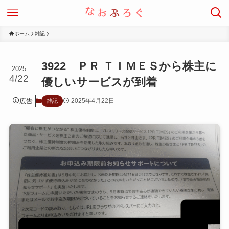
ホーム
雑記
3922 ＰＲ ＴＩＭＥＳから株主に
2025
4/22
優しいサービスが到着
広告
2025年4月22日
雑記